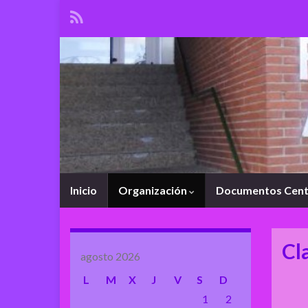
Inicio
Organización
Documentos Cen
Cl
agosto 2026
L
M
X
J
V
S
D
1
2