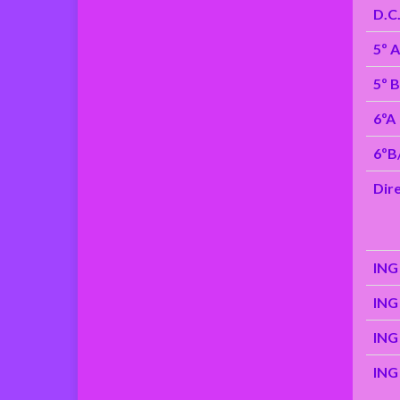
D.C
5º A
5º B
6ºA
6ºB
Dir
ING 
ING 
ING 
ING 