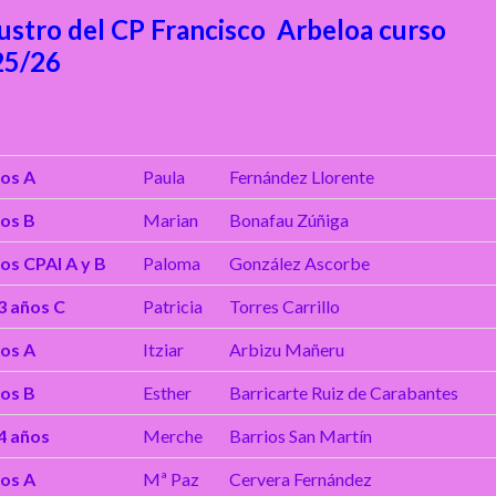
ustro del CP Francisco Arbeloa curso
25/26
ños A
Paula
Fernández Llorente
ños B
Marian
Bonafau Zúñiga
ños C
PAI A y B
Paloma
González Ascorbe
3 años C
Patricia
Torres Carrillo
ños A
Itziar
Arbizu Mañeru
ños B
Esther
Barricarte Ruiz de Carabantes
4 años
Merche
Barrios San Martín
ños A
Mª Paz
Cervera Fernández