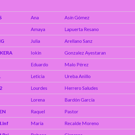
S
Ana
Asín Gómez
Amaya
Lapuerta Resano
IG
Julia
Arellano Sanz
KERA
Iokin
Gonzalez Ayestaran
N
Eduardo
Malo Pérez
1
Leticia
Ureba Anillo
 2
Lourdes
Herrero Saludes
Lorena
Bardón García
EN
Raquel
Pastor
.Inf
María
Recalde Moreno
.Pri
Rebeca
Cisneros