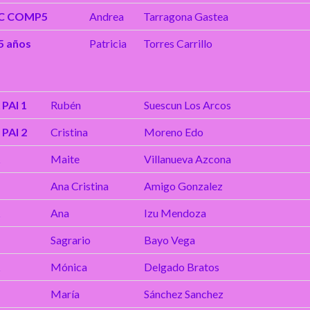
C COMP5
Andrea
Tarragona Gastea
5 años
Patricia
Torres Carrillo
A
PAI 1
Rubén
Suescun Los Arcos
B
PAI 2
Cristina
Moreno Edo
A
Maite
Villanueva Azcona
B
Ana Cristina
Amigo Gonzalez
Ana
Izu Mendoza
Sagrario
Bayo Vega
Mónica
Delgado Bratos
María
Sánchez Sanchez