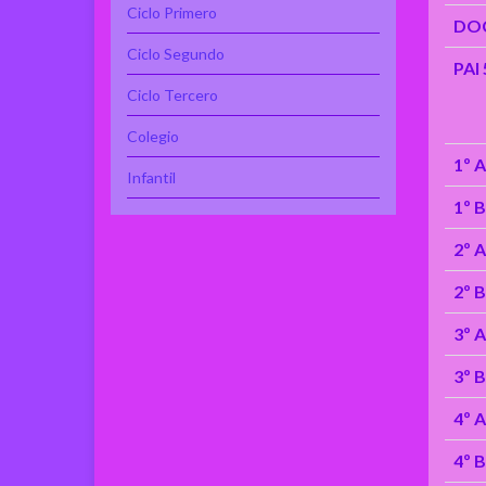
Ciclo Primero
DO
Ciclo Segundo
PAI 
Ciclo Tercero
Colegio
1º 
Infantil
1º 
2º 
2º 
3º A
3º B
4º A
4º B