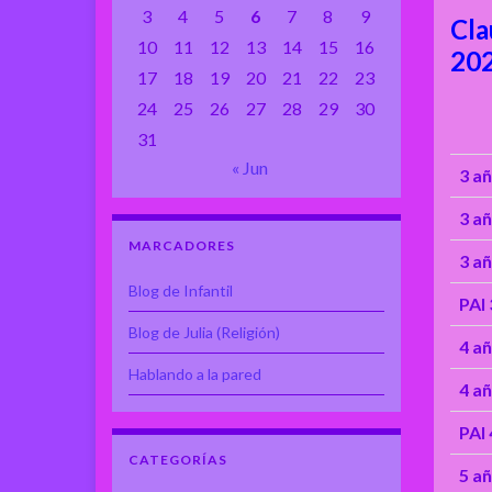
3
4
5
6
7
8
9
Cla
10
11
12
13
14
15
16
20
17
18
19
20
21
22
23
24
25
26
27
28
29
30
31
« Jun
3 a
3 a
MARCADORES
3 a
Blog de Infantil
PAI 
Blog de Julia (Religión)
4 a
Hablando a la pared
4 a
PAI 
CATEGORÍAS
5 a