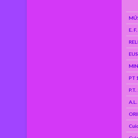
MÚ
E. F.
REL
EUS
MI
PT 
P.T.
A.L.
ORI
Cuid
Cuid