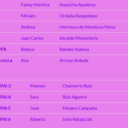
.
Fanny Maritza
Anasicha Apulema
Miriam
Orduña Baquedano
Andrea
Hermoso de Mendoza Pérez
Juan Carlos
Alcalde Monasterio
/FR
Blanca
Randez Ayensa
ectora
Ana
Arroyo Boluda
PAI 3
Mamen
Chamorro Ruiz
PAI 4
Sara
Ruiz Aguirre
PAI 5
Jose
Molero Campaña
PAI 6
Alberto
Soto Ratajczak