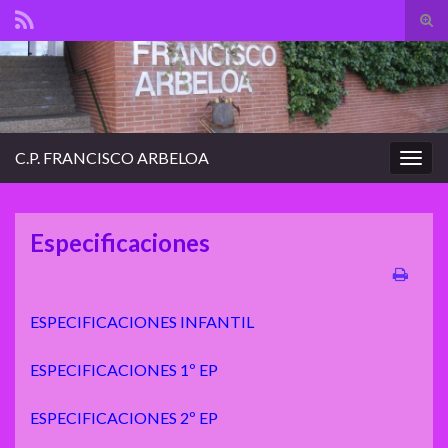
Tog
sear
Search for:
for
C.P. FRANCISCO ARBELOA
Togg
navig
Especificaciones
ESPECIFICACIONES INFANTIL
ESPECIFICACIONES 1º EP
ESPECIFICACIONES 2º EP