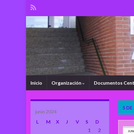
Inicio
Organización
Documentos Cen
5 DE
junio 2024
L
M
X
J
V
S
D
1
2
JUN