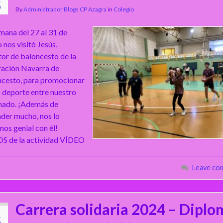
5
By
Administrador Blogs CP Azagra
in
Colegio
mana del 27 al 31 de
nos visitó Jesús,
or de baloncesto de la
ación Navarra de
cesto, para promocionar
 deporte entre nuestro
nado. ¡Además de
der mucho, nos lo
os genial con él!
S de la actividad VÍDEO
Leave co
Carrera solidaria 2024 – Diplo
5