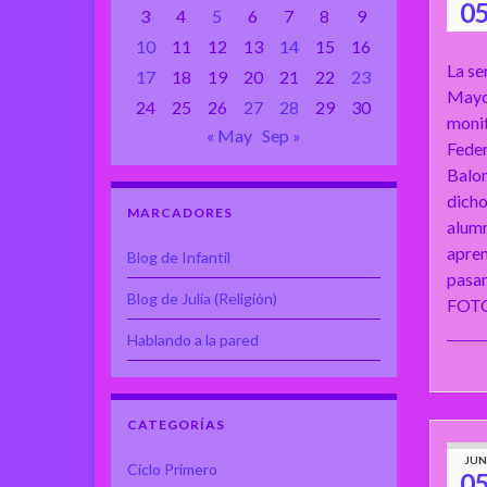
0
3
4
5
6
7
8
9
10
11
12
13
14
15
16
La se
17
18
19
20
21
22
23
Mayo 
24
25
26
27
28
29
30
monit
« May
Sep »
Feder
Balon
dicho
MARCADORES
alum
apren
Blog de Infantil
pasam
Blog de Julia (Religión)
FOTO
Hablando a la pared
CATEGORÍAS
JUN
Ciclo Primero
0