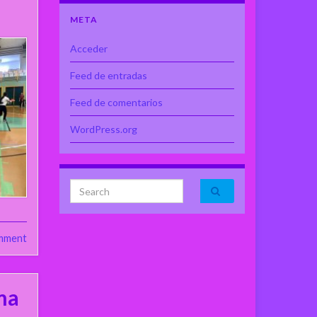
META
Acceder
Feed de entradas
Feed de comentarios
WordPress.org
Search for:
mment
ma